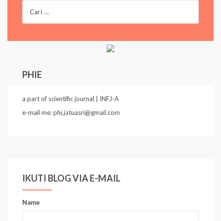
C
a
r
i
u
n
t
u
PHIE
k
:
a part of scientific journal | INFJ-A
e-mail me: phi.jatuasri@gmail.com
IKUTI BLOG VIA E-MAIL
Name