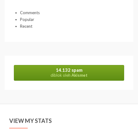
v
e
s
Comments
Popular
Recent
14.132 spam
diblok oleh
Akismet
VIEW MY STATS