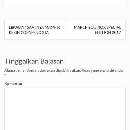
LIBURAN? SAATNYA MAMPIR
MARCH EQUINOX SPECIAL
N
KE GH CORNER JOGJA
EDITION 2017
a
v
i
Tinggalkan Balasan
g
Alamat email Anda tidak akan dipublikasikan.
Ruas yang wajib ditandai
a
*
Komentar
s
i
p
o
s