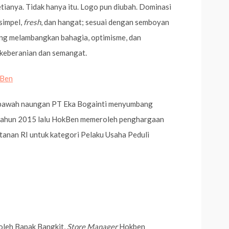
tianya. Tidak hanya itu. Logo pun diubah. Dominasi
simpel,
fresh
, dan hangat; sesuai dengan semboyan
ing melambangkan bahagia, optimisme, dan
 keberanian dan semangat.
 bawah naungan PT Eka Bogainti menyumbang
 tahun 2015 lalu HokBen memeroleh penghargaan
anan RI untuk kategori Pelaku Usaha Peduli
oleh Bapak Bangkit,
Store Manager
Hokben