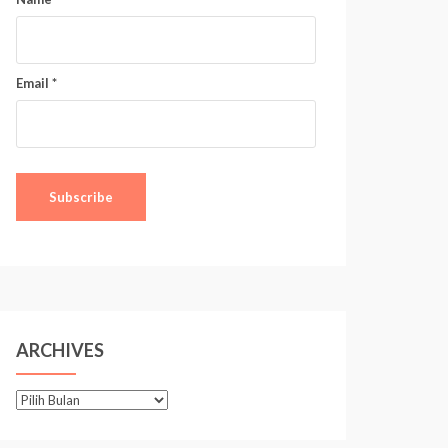
Email *
ARCHIVES
A
r
c