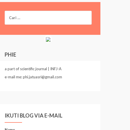
C
a
r
i
u
n
t
u
PHIE
k
:
a part of scientific journal | INFJ-A
e-mail me: phi.jatuasri@gmail.com
IKUTI BLOG VIA E-MAIL
Name