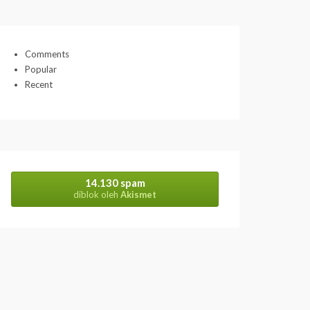
h
i
v
e
s
Comments
Popular
Recent
14.130 spam
diblok oleh
Akismet