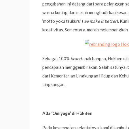
pengubahan ini datang dari para pelanggan se
warna kuning dan merah menghadirkan kesan 
‘motto yoku tsukuru’ (
we make it better
). Kun
kreativitas. Sementara, merah melambangkan
Sebagai 100%
brand
anak bangsa, Hokben di
pencapaian menggembirakan. Salah satunya,
dari Kementerian Lingkungan Hidup dan Kehut
Lingkungan.
Ada ‘Omiyage’ di HokBen
Pada kesempatan selanjutnya, kami disambut 