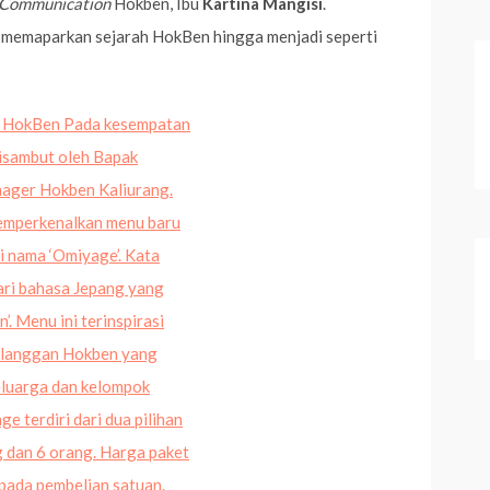
Communication
Hokben, Ibu
Kartina Mangisi
.
k memaparkan sejarah HokBen hingga menjadi seperti