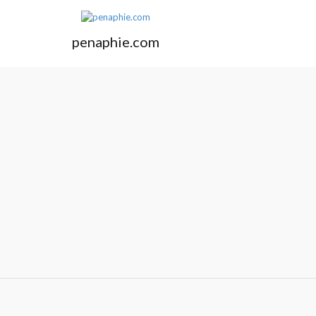
L
a
n
penaphie.com
j
u
t
k
e
k
o
n
t
e
n